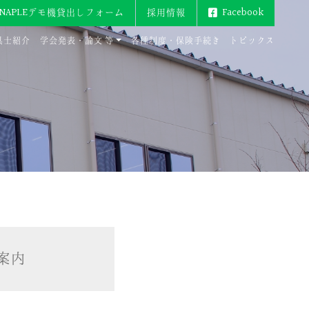
ENAPLEデモ機貸出しフォーム
採用情報
Facebook
具士紹介
学会発表・論文 等
各種制度・保険手続き
トピックス
案内