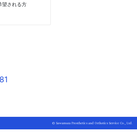
希望される方
81
© Sawamura Prosthetics and Orthotics Service Co., Ltd.