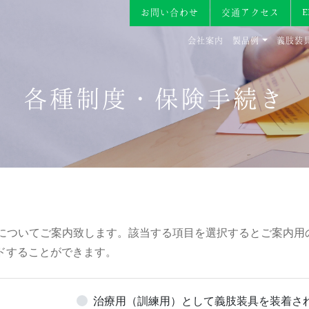
お問い合わせ
交通アクセス
会社案内
製品例
義肢装
各種制度・保険手続き
についてご案内致します。該当する項目を選択するとご案内用
ードすることができます。
治療用（訓練用）として義肢装具を装着さ