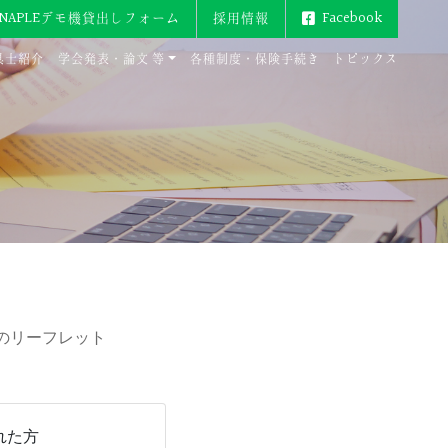
ENAPLEデモ機貸出しフォーム
採用情報
Facebook
具士紹介
学会発表・論文 等
各種制度・保険手続き
トピックス
のリーフレット
れた方