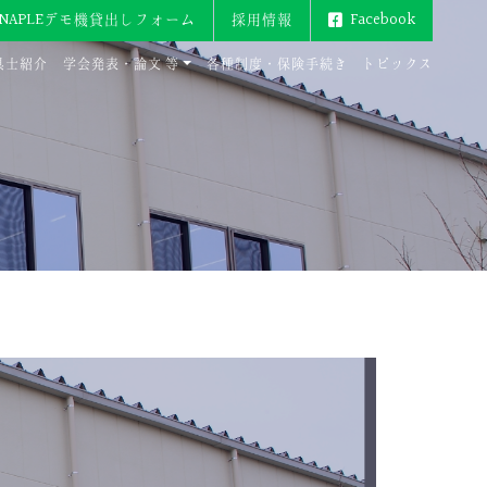
ENAPLEデモ機貸出しフォーム
採用情報
Facebook
具士紹介
学会発表・論文 等
各種制度・保険手続き
トピックス