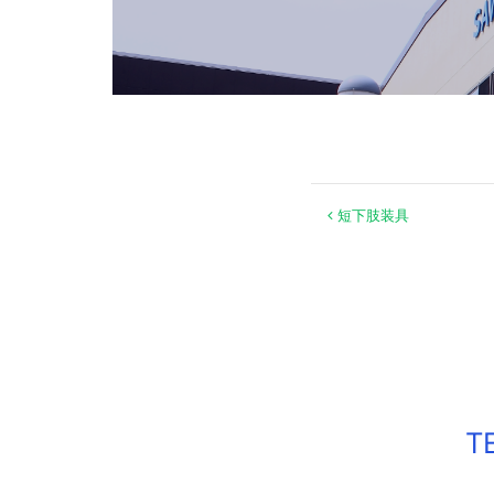
投稿ナ
短下肢装具
T