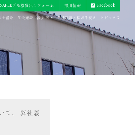
ENAPLEデモ機貸出しフォーム
採用情報
Facebook
具士紹介
学会発表・論文 等
各種制度・保険手続き
トピックス
いて、 弊社義