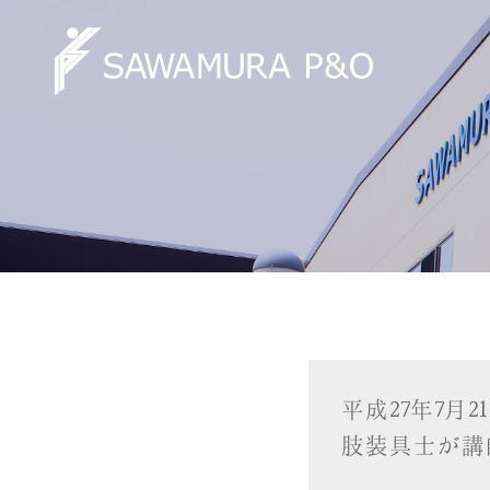
平成27年7月
肢装具士が講