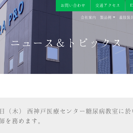
お問い合わせ
交通アクセス
会社案内
製品例
義肢装
ニュース＆トピックス
21日（木） 西神戸医療センター糖尿病教室に於
師を務めます。